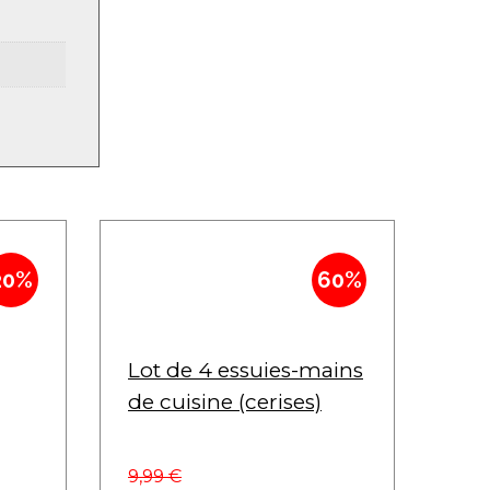
20%
60%
Lot de 4 essuies-mains
de cuisine (cerises)
9,99
€