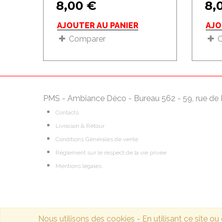
8,00
€
8,
AJOUTER AU PANIER
AJO
Comparer
PMS - Ambiance Déco - Bureau 562 - 59, rue de 
Contacts
Livraison & Retour
Conditions Générales de vente
Règlement sur le respect de la vie privée
Mentions légales
Nous utilisons des cookies - En utilisant ce site o