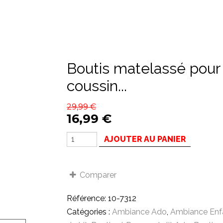
Boutis matelassé pour lit simple “Troia 2” & 1
coussin...
29,99
€
16,99
€
AJOUTER AU PANIER
Comparer
Référence:
10-7312
Catégories :
Ambiance Ado
,
Ambiance Enf