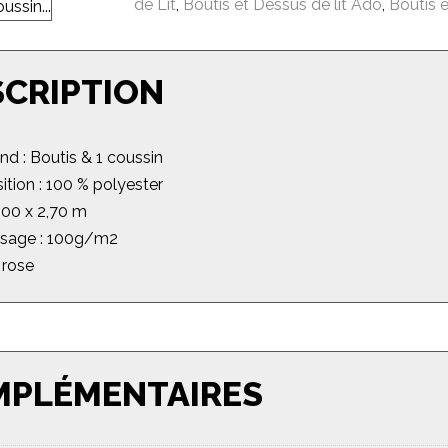
de Lit
,
Boutis et Dessus de lit Ado
,
Boutis e
SCRIPTION
d : Boutis & 1 coussin
tion : 100 % polyester
 2,00 x 2,70 m
sage : 100g/m2
: rose
MPLÉMENTAIRES