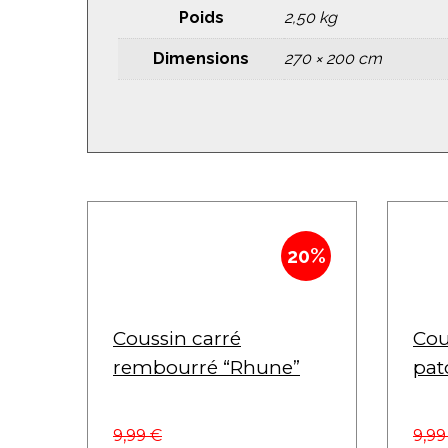
Poids
2,50 kg
Dimensions
270 × 200 cm
20%
Coussin carré
Cou
rembourré “Rhune”
pat
9,99
€
9,9