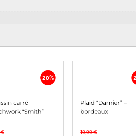
20%
ssin carré
Plaid “Damier” –
chwork “Smith”
bordeaux
9
€
19,99
€