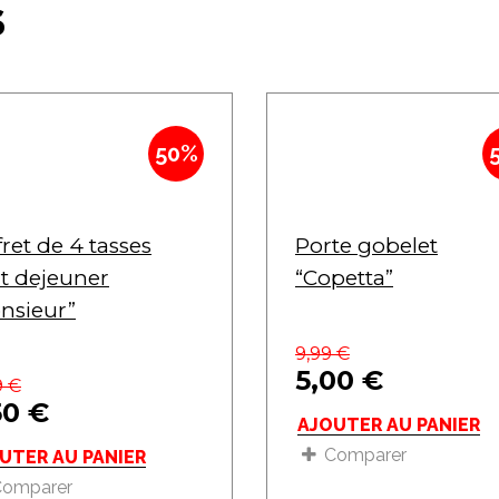
S
50%
fret de 4 tasses
Porte gobelet
it dejeuner
“Copetta”
nsieur”
9,99
€
5,00
€
9
€
50
€
AJOUTER AU PANIER
Comparer
UTER AU PANIER
Comparer