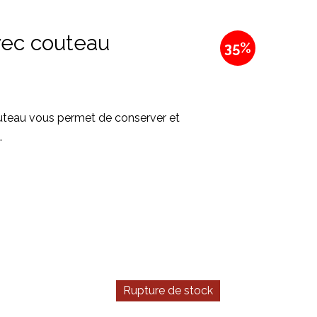
vec couteau
35%
uteau vous permet de conserver et
.
Rupture de stock