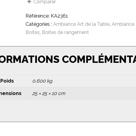
Comparer
Référence:
KA2361
Catégories :
Ambiance Art de la Table
,
Ambiance
Boites
,
Boites de rangement
FORMATIONS COMPLÉMENT
Poids
0,600 kg
mensions
25 × 25 × 10 cm