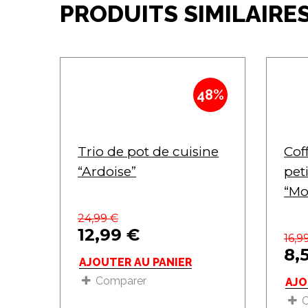
PRODUITS SIMILAIRE
48%
Trio de pot de cuisine
Cof
“Ardoise”
pet
“Mo
24,99
€
12,99
€
16,9
8,
AJOUTER AU PANIER
Comparer
AJO