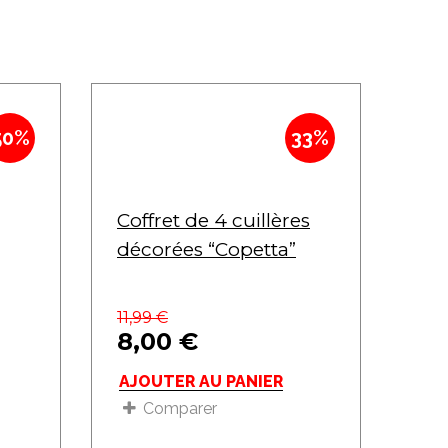
50%
33%
Coffret de 4 cuillères
décorées “Copetta”
11,99
€
8,00
€
AJOUTER AU PANIER
Comparer