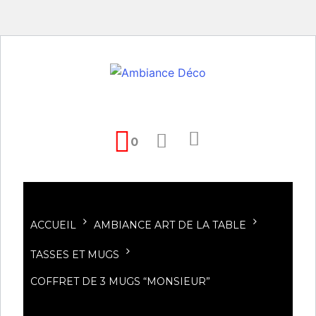
0
ACCUEIL
AMBIANCE ART DE LA TABLE
TASSES ET MUGS
COFFRET DE 3 MUGS “MONSIEUR”