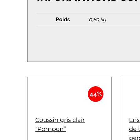
Poids
0,80 kg
44%
Coussin gris clair
Ens
“Pompon”
de 
per