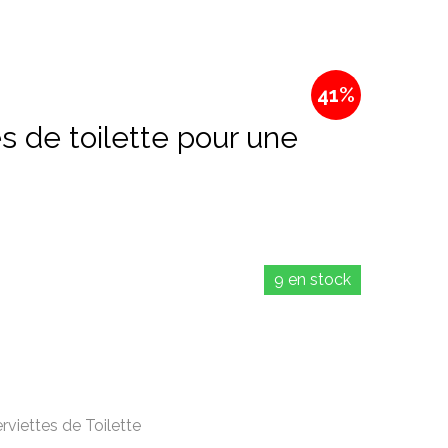
41%
9 en stock
rviettes de Toilette