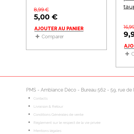
tau
8,99
€
5,00
€
16,9
AJOUTER AU PANIER
9,
Comparer
AJO
PMS - Ambiance Déco - Bureau 562 - 59, rue de 
Contacts
Livraison & Retour
Conditions Générales de vente
Règlement sur le respect de la vie privée
Mentions légales