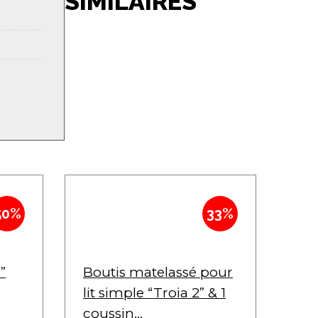
SIMILAIRES
50%
33%
”
Boutis matelassé pour
lit simple “Troia 2” & 1
coussin...