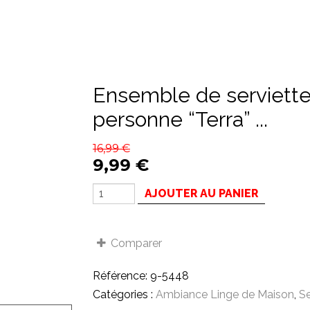
Ensemble de serviettes de toilette pour une
personne “Terra” ...
16,99
€
9,99
€
AJOUTER AU PANIER
Comparer
Référence:
9-5448
Catégories :
Ambiance Linge de Maison
,
Se