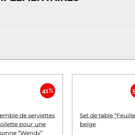
41%
emble de serviettes
Set de table “Feuille
toilette pour une
beige
sonne “Wendy”