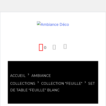
0
ACCUEIL
AMBIANCE
COLLECTIONS
COLLECTION "FEUILLE"
SET
DE TABLE “FEUILLE” BLANC