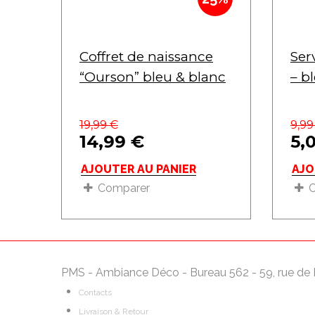
Coffret de naissance
Ser
“Ourson” bleu & blanc
– b
19,99
€
9,9
14,99
€
5,
AJOUTER AU PANIER
AJO
Comparer
PMS - Ambiance Déco - Bureau 562 - 59, rue de 
Contacts
Livraison & Retour