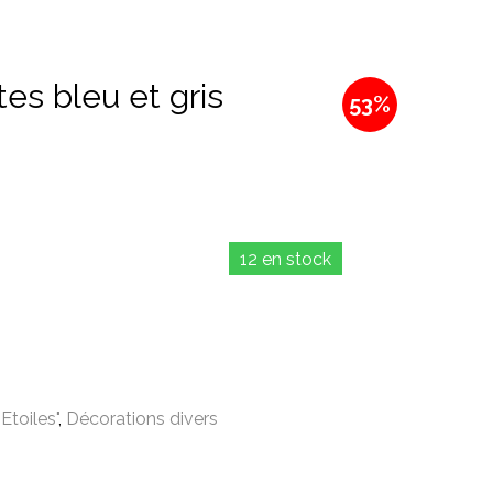
es bleu et gris
53%
12 en stock
Etoiles"
,
Décorations divers