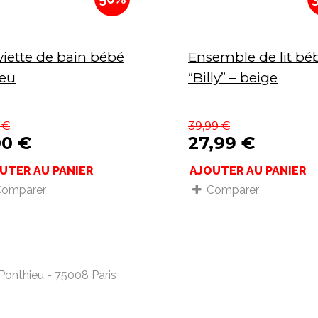
viette de bain bébé
Ensemble de lit bé
leu
“Billy” – beige
9
€
39,99
€
00
€
27,99
€
UTER AU PANIER
AJOUTER AU PANIER
Comparer
Comparer
Ponthieu - 75008 Paris