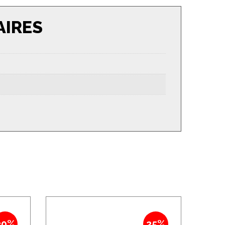
AIRES
30%
25%