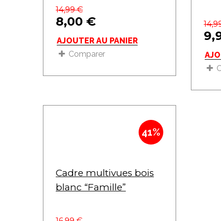
14,99
€
8,00
€
14,9
9,
AJOUTER AU PANIER
Comparer
AJO
41%
Cadre multivues bois
blanc “Famille”
16,99
€