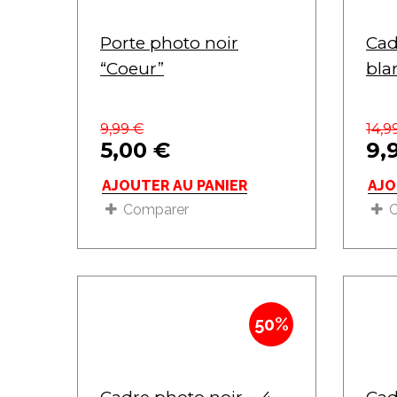
Porte photo noir
Cad
“Coeur”
bla
9,99
€
14,9
5,00
€
9,
AJOUTER AU PANIER
AJO
Comparer
50%