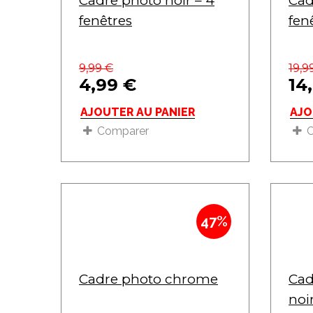
Cadre photo noir – 4
Cad
fenêtres
fen
9,99
€
19,9
4,99
€
14
AJOUTER AU PANIER
AJO
Comparer
47%
Cadre photo chrome
Cad
noi