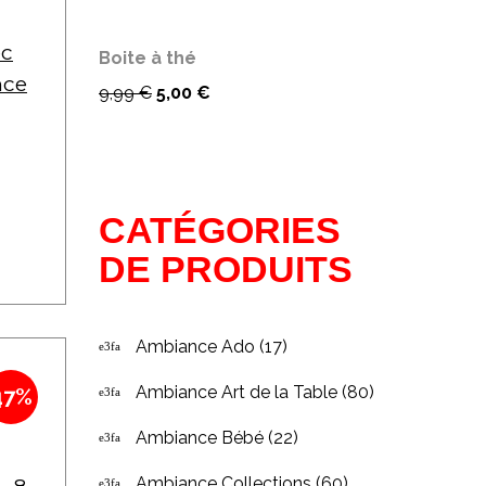
ec
Boite à thé
nce
9,99
€
5,00
€
CATÉGORIES
DE PRODUITS
Ambiance Ado
(17)
Ambiance Art de la Table
(80)
47%
Ambiance Bébé
(22)
Ambiance Collections
(60)