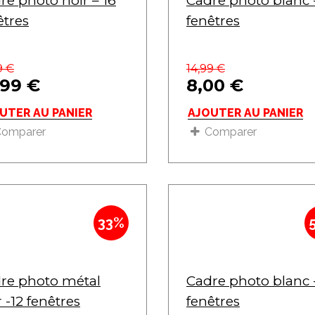
re photo noir – 16
Cadre photo blanc 
êtres
fenêtres
9
€
14,99
€
,99
€
8,00
€
UTER AU PANIER
AJOUTER AU PANIER
Comparer
Comparer
33%
re photo métal
Cadre photo blanc 
r -12 fenêtres
fenêtres