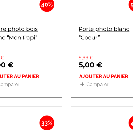
40%
re photo bois
Porte photo blanc
nc “Mon Papi”
“Coeur”
9
€
9,99
€
00
€
5,00
€
UTER AU PANIER
AJOUTER AU PANIER
Comparer
Comparer
33%