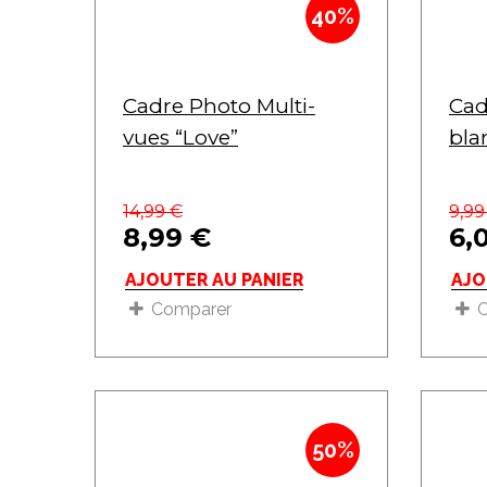
40%
Cadre Photo Multi-
Cad
vues “Love”
bla
14,99
€
9,9
8,99
€
6,
AJOUTER AU PANIER
AJO
Comparer
50%