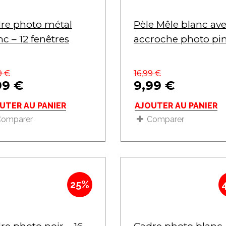
re photo métal
Pèle Mêle blanc av
nc – 12 fenêtres
accroche photo pi
9
€
16,99
€
99
€
9,99
€
UTER AU PANIER
AJOUTER AU PANIER
Comparer
Comparer
25%