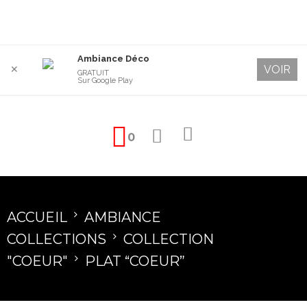
Ambiance Déco
VOIR
✕
GRATUIT
Sur Google Play
0
ACCUEIL
AMBIANCE
COLLECTIONS
COLLECTION
"COEUR"
PLAT “COEUR”