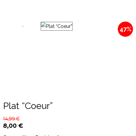
47%
Plat “Coeur”
14,99
€
8,00
€