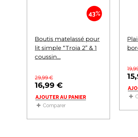
43%
Boutis matelassé pour
Pla
lit simple “Troia 2” & 1
bor
coussin...
19,9
15
29,99
€
16,99
€
AJO
AJOUTER AU PANIER
Comparer