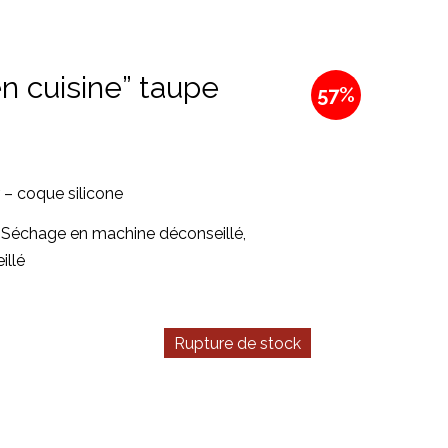
en cuisine” taupe
57%
 – coque silicone
 Séchage en machine déconseillé,
illé
Rupture de stock