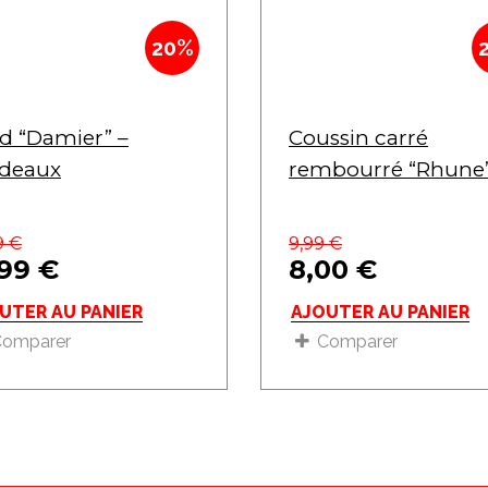
20%
id “Damier” –
Coussin carré
deaux
rembourré “Rhune
9
€
9,99
€
,99
€
8,00
€
UTER AU PANIER
AJOUTER AU PANIER
Comparer
Comparer