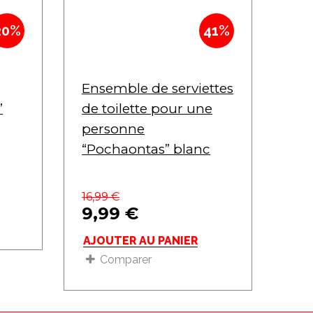
20%
41%
Ensemble de serviettes
”
de toilette pour une
personne
“Pochaontas” blanc
16,99
€
9,99
€
AJOUTER AU PANIER
Comparer